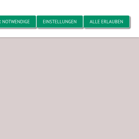
R NOTWENDIGE
EINSTELLUNGEN
ALLE ERLAUBEN
elände
Hobbyspieler
Bildarchiv 2003-2017