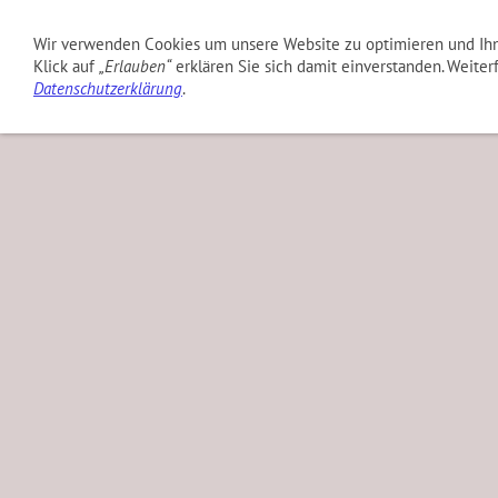
TVA Verein
TVA Sport
TVA Aktuell
TVA Ha
Wir verwenden Cookies um unsere Website zu optimieren und Ih
Klick auf
„Erlauben“
erklären Sie sich damit einverstanden. Weiter
Datenschutzerklärung
.
Bilder 2025
Bilder 2024
Bilder 2023
Bilder 202