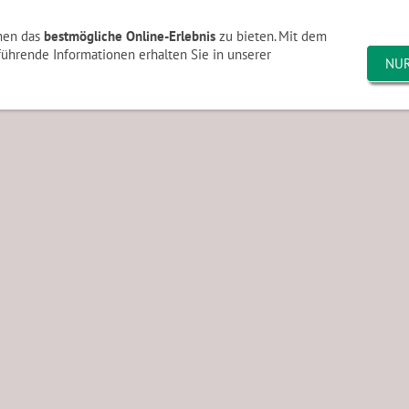
lle
TVA Sponsoring
Bilder
Sonstiges
nen das
bestmögliche Online-Erlebnis
zu bieten. Mit dem
führende Informationen erhalten Sie in unserer
NU
2
Bilder 2021
Bilder 2019
Bilder 2018
Vereinsg