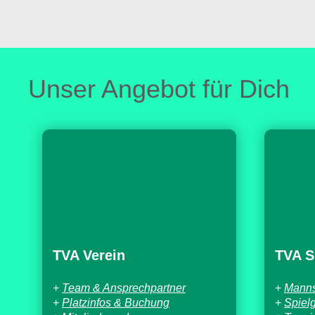
Unser Angebot für Dich
TVA Verein
TVA S
+
Team & Ansprechpartner
+
Manns
+
Platzinfos & Buchung
+
Spiel