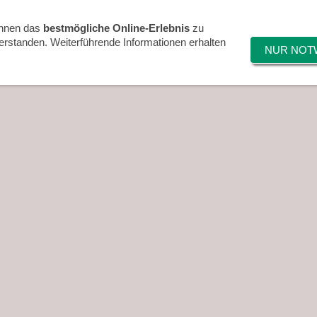
alle
TVA Sponsoring
Bilder
Sonstiges
Ihnen das
bestmögliche Online-Erlebnis
zu
verstanden. Weiterführende Informationen erhalten
NUR NOT