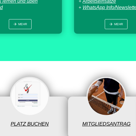
s lernen und üben
+
Arbeitseinsätze
nd
+
WhatsApp Info/Newslett
MEHR
MEHR
PLATZ BUCHEN
MITGLIEDSANTRAG