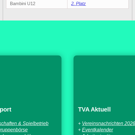
Bambini U12
2. Platz
port
TVA Aktuell
chaften & Spielbetrieb
+
Vereinsnachrichten 202
gruppenbörse
+
Eventkalender