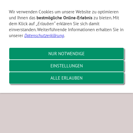
Navigation einblenden
Wir verwenden Cookies um unsere Website zu optimieren
und Ihnen das
bestmögliche Online-Erlebnis
zu bieten. Mit
dem Klick auf
„Erlauben“
erklären Sie sich damit
TVA Team & Ansprechpartner
einverstanden. Weiterführende Informationen erhalten Sie in
unserer
Datenschutzerklärung
.
Platzinfos & Buchung
NUR NOTWENDIGE
Mitglied werden
EINSTELLUNGEN
Regeln & Anleitungen
ALLE ERLAUBEN